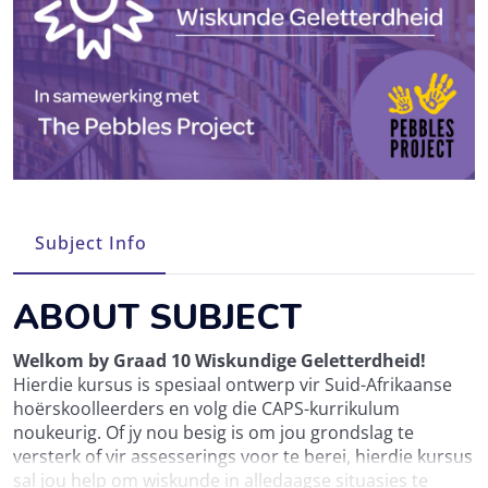
Course Info
ABOUT SUBJECT
Welkom by Graad 10 Wiskundige Geletterdheid!
Hierdie kursus is spesiaal ontwerp vir Suid-Afrikaanse
hoërskoolleerders en volg die CAPS-kurrikulum
noukeurig. Of jy nou besig is om jou grondslag te
versterk of vir assesserings voor te berei, hierdie kursus
sal jou help om wiskunde in alledaagse situasies te